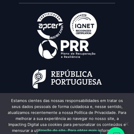
Estamos cientes das nossas responsabilidades em tratar os
seus dados pessoais de forma cuidadosa e, nesse sentido,
atualizamos recentemente a nossa Política de Privacidade. Para
melhorar a sua experiência ao navegar no nosso site, a
Impacting Digital usa cookies para personalizar os conteúdos e
mensurar a utilização do site. Para obter mais informações,
Texts and images created by augmented intelligence.