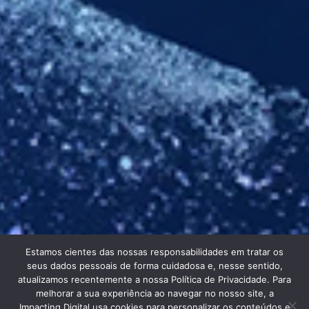
Estamos cientes das nossas responsabilidades em tratar os
INTELIGÊNCIA
seus dados pessoais de forma cuidadosa e, nesse sentido,
atualizamos recentemente a nossa Política de Privacidade. Para
melhorar a sua experiência ao navegar no nosso site, a
Impacting Digital usa cookies para personalizar os conteúdos e