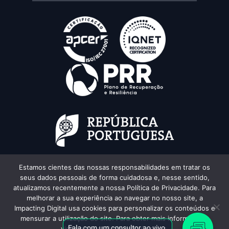
Estamos cientes das nossas responsabilidades em tratar os
seus dados pessoais de forma cuidadosa e, nesse sentido,
atualizamos recentemente a nossa Política de Privacidade. Para
melhorar a sua experiência ao navegar no nosso site, a
Impacting Digital usa cookies para personalizar os conteúdos e
mensurar a utilização do site. Para obter mais informações,
Texts and images created by augmented intelligence.
visite a nossa Política de Cookies.
All rights reserved © Impacting Digital 2026