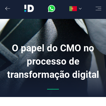
Saltar
para
o
conteúdo
O papel do CMO no
processo de
transformação digital