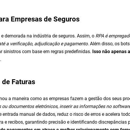
 para Empresas de Seguros
 e demorada na indústria de seguros. Assim, o
RPA é empregado
o até a verificação, adjudicação e pagamento
. Além disso, os bot
ar sinistros com base em regras predefinidas.
Isso não apenas a
.
o de Faturas
cionou a maneira como as empresas fazem a gestão dos seus pr
 ou documentos eletrónicos, inserir as informações no software 
de entrada manual de dados, reduz o risco de erros e acelera to
 e recibos, garantindo precisão e identificando discrepâncias
o de pagamentos em atraso e melhor relacionamento com forn