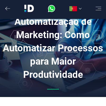
Saltar
para
o
Automatização de
conteúdo
Marketing: Como
Automatizar Processos
para Maior
Produtividade